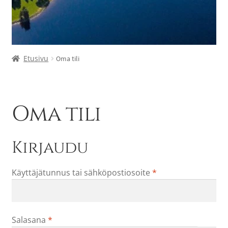
Etusivu
Oma tili
Oma tili
Kirjaudu
Vaaditaan
Käyttäjätunnus tai sähköpostiosoite
*
Vaaditaan
Salasana
*