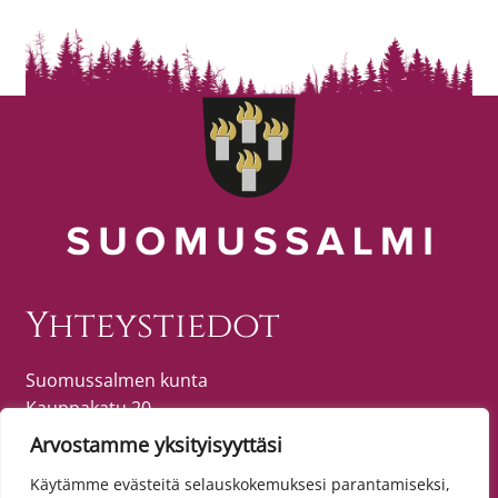
Yhteystiedot
Suomussalmen kunta
Kauppakatu 20
89600 SUOMUSSALMI
Arvostamme yksityisyyttäsi
puh. (08) 615 55 51 (vaihde)
Käytämme evästeitä selauskokemuksesi parantamiseksi,