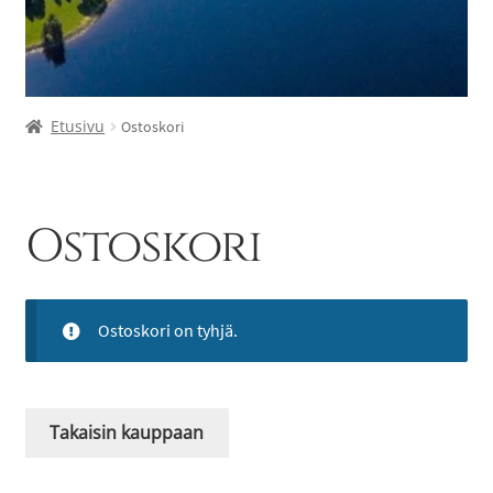
Etusivu
Ostoskori
Ostoskori
Ostoskori on tyhjä.
Takaisin kauppaan