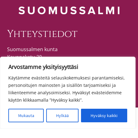
Yhteystiedot
Suomussalmen kunta
Kauppakatu 20
89600 SUOMUSSALMI
Arvostamme yksityisyyttäsi
puh. (08) 615 55 51 (vaihde)
Käytämme evästeitä selauskokemuksesi parantamiseksi,
personoitujen mainosten ja sisällön tarjoamiseksi ja
liikenteemme analysoimiseksi. Hyväksyt evästeidemme
Tietosuoja
käytön klikkaamalla ”Hyväksy kaikki”.
Toimitusehdot
0
Mukauta
Hylkää
Hyväksy kaikki
Etsi:
Haku
Tietosuojaseloste
Saavutettavuusseloste