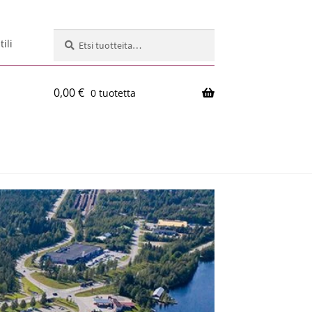
Etsi:
Haku
ili
0,00
€
0 tuotetta