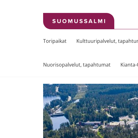
Siirry
Siirry
navigointiin
sisältöön
Toripaikat
Kulttuuripalvelut, tapaht
Nuorisopalvelut, tapahtumat
Kianta-