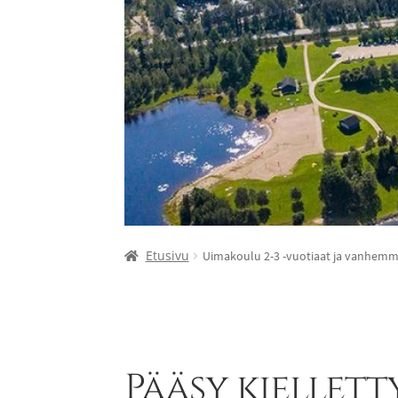
Etusivu
Uimakoulu 2-3 -vuotiaat ja vanhemmat
Pääsy kiellett