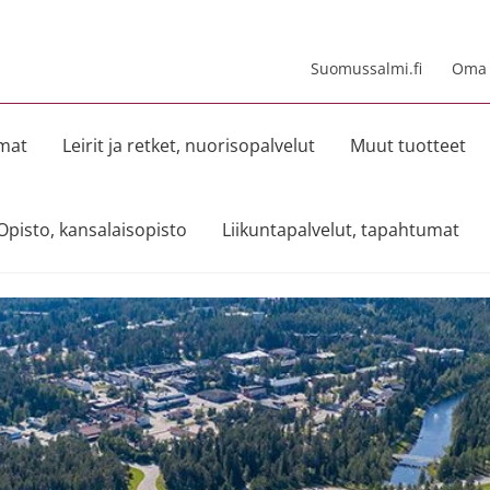
Suomussalmi.fi
Oma t
umat
Leirit ja retket, nuorisopalvelut
Muut tuotteet
Opisto, kansalaisopisto
Liikuntapalvelut, tapahtumat