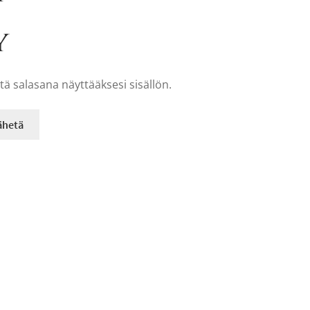
y
tä salasana näyttääksesi sisällön.