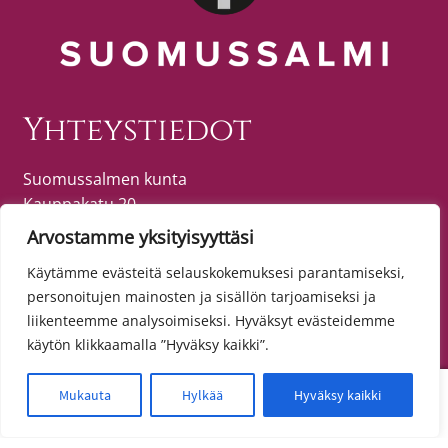
Yhteystiedot
Suomussalmen kunta
Kauppakatu 20
89600 SUOMUSSALMI
Arvostamme yksityisyyttäsi
puh. (08) 615 55 51 (vaihde)
Käytämme evästeitä selauskokemuksesi parantamiseksi,
personoitujen mainosten ja sisällön tarjoamiseksi ja
liikenteemme analysoimiseksi. Hyväksyt evästeidemme
Tietosuoja
käytön klikkaamalla ”Hyväksy kaikki”.
Toimitusehdot
0
Mukauta
Hylkää
Hyväksy kaikki
Etsi:
Haku
Tietosuojaseloste
Saavutettavuusseloste