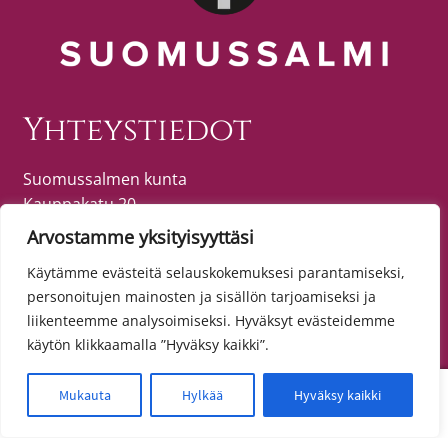
Yhteystiedot
Suomussalmen kunta
Kauppakatu 20
89600 SUOMUSSALMI
Arvostamme yksityisyyttäsi
puh. (08) 615 55 51 (vaihde)
Käytämme evästeitä selauskokemuksesi parantamiseksi,
personoitujen mainosten ja sisällön tarjoamiseksi ja
liikenteemme analysoimiseksi. Hyväksyt evästeidemme
Tietosuoja
käytön klikkaamalla ”Hyväksy kaikki”.
Toimitusehdot
0
Mukauta
Hylkää
Hyväksy kaikki
Etsi:
Haku
Tietosuojaseloste
Saavutettavuusseloste