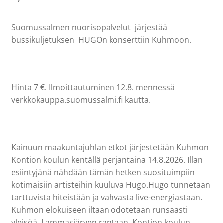
Suomussalmen nuorisopalvelut järjestää
bussikuljetuksen HUGOn konserttiin Kuhmoon​.
Hinta 7 €. Ilmoittautuminen 12.8. mennessä
verkkokauppa.suomussalmi.fi kautta.
Kainuun maakuntajuhlan etkot järjestetään Kuhmon
Kontion koulun kentällä perjantaina 14.8.2026. Illan
esiintyjänä nähdään tämän hetken suosituimpiin
kotimaisiin artisteihin kuuluva Hugo.Hugo tunnetaan
tarttuvista hiteistään ja vahvasta live-energiastaan.
Kuhmon elokuiseen iltaan odotetaan runsaasti
yleisöä. Lammasjärven rantaan, Kontion koulun