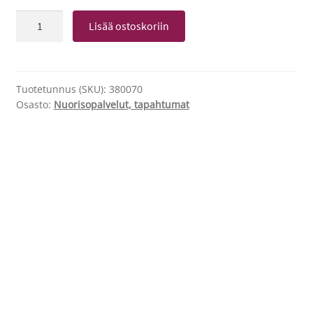
Bussikuljetus
Lisää ostoskoriin
Hugon
konserttiin
Kuhmoon
määrä
Tuotetunnus (SKU):
380070
Osasto:
Nuorisopalvelut, tapahtumat