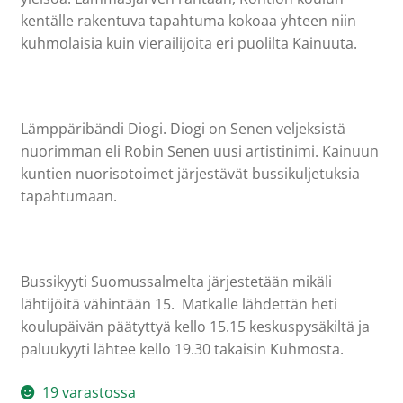
kentälle rakentuva tapahtuma kokoaa yhteen niin
kuhmolaisia kuin vierailijoita eri puolilta Kainuuta.​
Lämppäribändi Diogi. Diogi on Senen veljeksistä
nuorimman eli Robin Senen uusi artistinimi. Kainuun
kuntien nuorisotoimet järjestävät bussikuljetuksia
tapahtumaan.​
Bussikyyti Suomussalmelta järjestetään mikäli
lähtijöitä vähintään 15. Matkalle lähdettän heti
koulupäivän päätyttyä kello 15.15 keskuspysäkiltä ja
paluukyyti lähtee kello 19.30 takaisin Kuhmosta.
19 varastossa