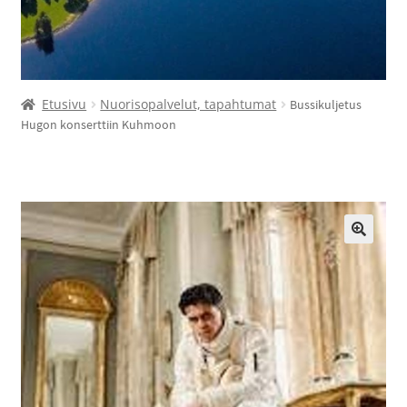
Etusivu
Nuorisopalvelut, tapahtumat
Bussikuljetus
Hugon konserttiin Kuhmoon
🔍