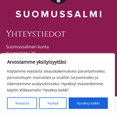
Yhteystiedot
Suomussalmen kunta
Kauppakatu 20
89600 SUOMUSSALMI
Arvostamme yksityisyyttäsi
puh. (08) 615 55 51 (vaihde)
Käytämme evästeitä selauskokemuksesi parantamiseksi,
personoitujen mainosten ja sisällön tarjoamiseksi ja
liikenteemme analysoimiseksi. Hyväksyt evästeidemme
Tietosuoja
käytön klikkaamalla ”Hyväksy kaikki”.
Toimitusehdot
0
Mukauta
Hylkää
Hyväksy kaikki
Etsi:
Haku
Tietosuojaseloste
Saavutettavuusseloste