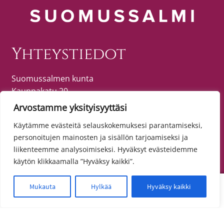
Yhteystiedot
Suomussalmen kunta
Kauppakatu 20
89600 SUOMUSSALMI
Arvostamme yksityisyyttäsi
puh. (08) 615 55 51 (vaihde)
Käytämme evästeitä selauskokemuksesi parantamiseksi,
personoitujen mainosten ja sisällön tarjoamiseksi ja
liikenteemme analysoimiseksi. Hyväksyt evästeidemme
Tietosuoja
käytön klikkaamalla ”Hyväksy kaikki”.
Toimitusehdot
0
Mukauta
Hylkää
Hyväksy kaikki
Etsi:
Haku
Tietosuojaseloste
Saavutettavuusseloste