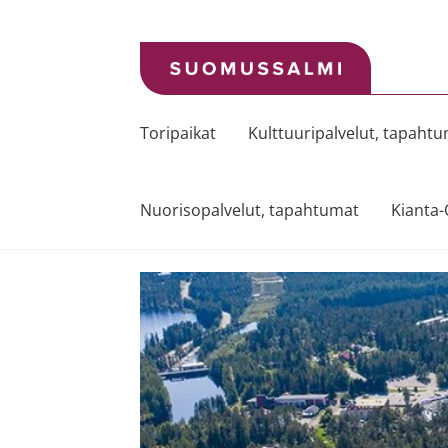
Siirry
Siirry
navigointiin
sisältöön
Toripaikat
Kulttuuripalvelut, tapaht
Nuorisopalvelut, tapahtumat
Kianta-