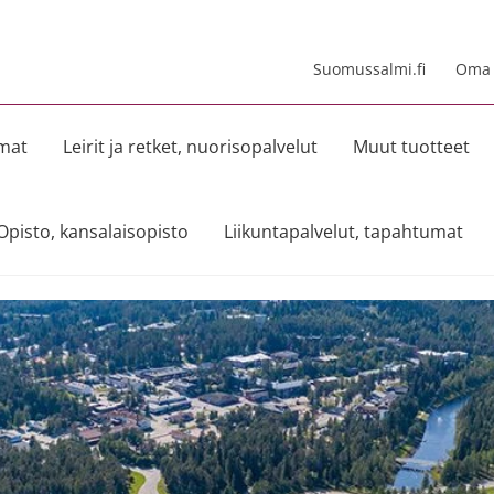
Suomussalmi.fi
Oma t
umat
Leirit ja retket, nuorisopalvelut
Muut tuotteet
Opisto, kansalaisopisto
Liikuntapalvelut, tapahtumat