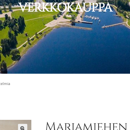
VERKKOKAUPPA
telmia
Marjamiehen 