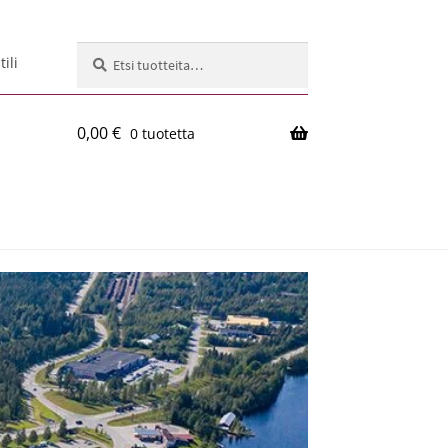
Etsi:
Haku
ili
0,00
€
0 tuotetta