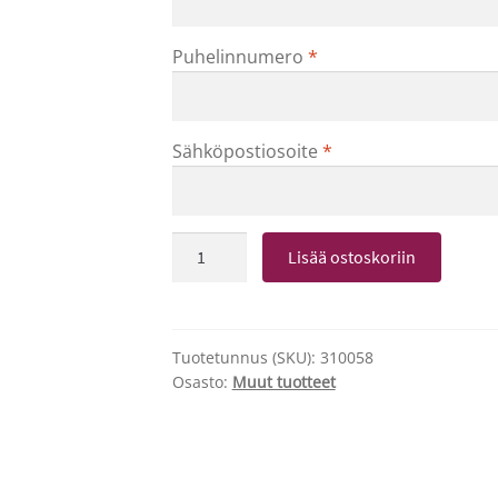
Puhelinnumero
*
Sähköpostiosoite
*
Marjamiehen
Lisää ostoskoriin
muistelmia
määrä
Tuotetunnus (SKU):
310058
Osasto:
Muut tuotteet