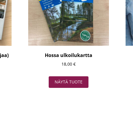
jaa)
Hossa ulkoilukartta
18,00
€
NÄYTÄ TUOTE