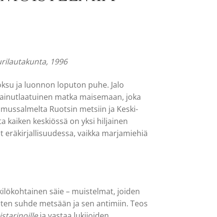
rilautakunta, 1996
oksu ja luonnon loputon puhe. Jalo
ainutlaatuinen matka maisemaan, joka
mussalmelta Ruotsin metsiin ja Keski-
a kaiken keskiössä on yksi hiljainen
 eräkirjallisuudessa, vaikka marjamiehiä
ilökohtainen säie – muistelmat, joiden
nten suhde metsään ja sen antimiin. Teos
starinoille
ja vastaa lukijoiden