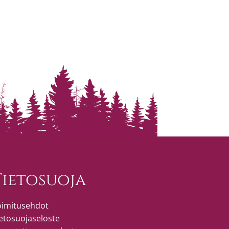
Tietosuoja
oimitusehdot
etosuojaseloste