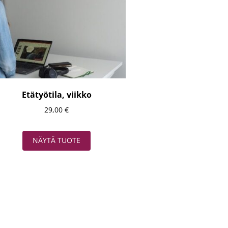
Etätyötila, viikko
29,00
€
NÄYTÄ TUOTE