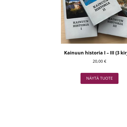
Kainuun historia I – III (3 kir
20,00
€
NÄYTÄ TUOTE