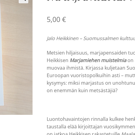
🔍
5,00
€
Jalo Heikkinen – Suomussalmen kulttuu
Metsien hiljaisuus, marjapensaiden tu
Heikkisen
Marjamiehen muistelmia
on 
muovaa ihmistä. Kirjassa kuljetaan Suo
Euroopan vuoristopolkuihin asti – mutt
kysymys: miksi marjastus on unohtunut
on enemmän kuin metsästäjiä?
Luontohavaintojen rinnalla kulkee henk
taustalla elää kirjoittajan vuosikymme
on jatkoa Heikkisen rakastetuille
Maalai