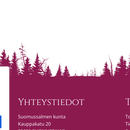
Yhteystiedot
Suomussalmen kunta
T
Kauppakatu 20
Ti