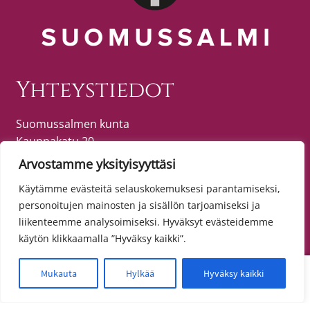
Yhteystiedot
Suomussalmen kunta
Kauppakatu 20
89600 SUOMUSSALMI
Arvostamme yksityisyyttäsi
puh. (08) 615 55 51 (vaihde)
Käytämme evästeitä selauskokemuksesi parantamiseksi,
personoitujen mainosten ja sisällön tarjoamiseksi ja
liikenteemme analysoimiseksi. Hyväksyt evästeidemme
Tietosuoja
käytön klikkaamalla ”Hyväksy kaikki”.
Toimitusehdot
0
Mukauta
Hylkää
Hyväksy kaikki
Etsi:
Haku
Tietosuojaseloste
Saavutettavuusseloste