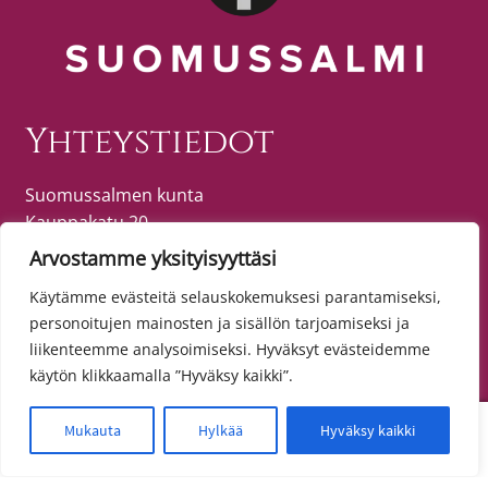
Yhteystiedot
Suomussalmen kunta
Kauppakatu 20
89600 SUOMUSSALMI
Arvostamme yksityisyyttäsi
puh. (08) 615 55 51 (vaihde)
Käytämme evästeitä selauskokemuksesi parantamiseksi,
personoitujen mainosten ja sisällön tarjoamiseksi ja
liikenteemme analysoimiseksi. Hyväksyt evästeidemme
Tietosuoja
käytön klikkaamalla ”Hyväksy kaikki”.
Toimitusehdot
0
Mukauta
Hylkää
Hyväksy kaikki
Etsi:
Haku
Tietosuojaseloste
Saavutettavuusseloste