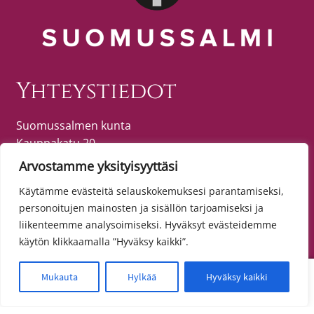
Yhteystiedot
Suomussalmen kunta
Kauppakatu 20
89600 SUOMUSSALMI
Arvostamme yksityisyyttäsi
puh. (08) 615 55 51 (vaihde)
Käytämme evästeitä selauskokemuksesi parantamiseksi,
personoitujen mainosten ja sisällön tarjoamiseksi ja
liikenteemme analysoimiseksi. Hyväksyt evästeidemme
Tietosuoja
käytön klikkaamalla ”Hyväksy kaikki”.
Toimitusehdot
0
Mukauta
Hylkää
Hyväksy kaikki
Etsi:
Haku
Tietosuojaseloste
Saavutettavuusseloste