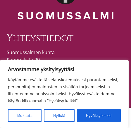
Yhteystiedot
Suomussalmen kunta
Kauppakatu 20
89600 SUOMUSSALMI
Arvostamme yksityisyyttäsi
puh. (08) 615 55 51 (vaihde)
Käytämme evästeitä selauskokemuksesi parantamiseksi,
personoitujen mainosten ja sisällön tarjoamiseksi ja
liikenteemme analysoimiseksi. Hyväksyt evästeidemme
Tietosuoja
käytön klikkaamalla ”Hyväksy kaikki”.
Toimitusehdot
0
Mukauta
Hylkää
Hyväksy kaikki
Etsi:
Haku
Tietosuojaseloste
Saavutettavuusseloste