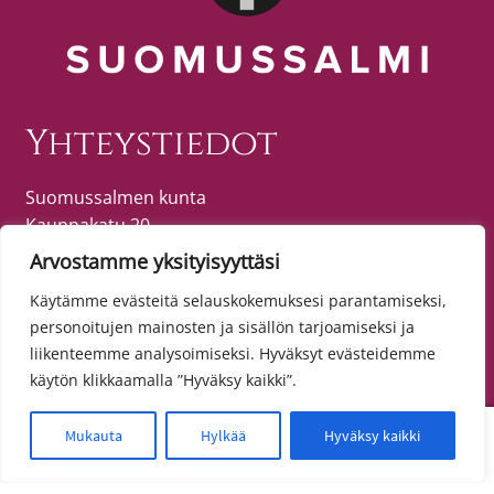
Yhteystiedot
Suomussalmen kunta
Kauppakatu 20
89600 SUOMUSSALMI
Arvostamme yksityisyyttäsi
puh. (08) 615 55 51 (vaihde)
Käytämme evästeitä selauskokemuksesi parantamiseksi,
personoitujen mainosten ja sisällön tarjoamiseksi ja
liikenteemme analysoimiseksi. Hyväksyt evästeidemme
Tietosuoja
käytön klikkaamalla ”Hyväksy kaikki”.
Toimitusehdot
0
Mukauta
Hylkää
Hyväksy kaikki
Etsi:
Haku
Tietosuojaseloste
Saavutettavuusseloste