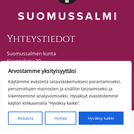
Yhteystiedot
Suomussalmen kunta
Kauppakatu 20
89600 SUOMUSSALMI
Arvostamme yksityisyyttäsi
puh. (08) 615 55 51 (vaihde)
Käytämme evästeitä selauskokemuksesi parantamiseksi,
personoitujen mainosten ja sisällön tarjoamiseksi ja
liikenteemme analysoimiseksi. Hyväksyt evästeidemme
Tietosuoja
käytön klikkaamalla ”Hyväksy kaikki”.
Toimitusehdot
0
Mukauta
Hylkää
Hyväksy kaikki
Etsi:
Haku
Tietosuojaseloste
Saavutettavuusseloste