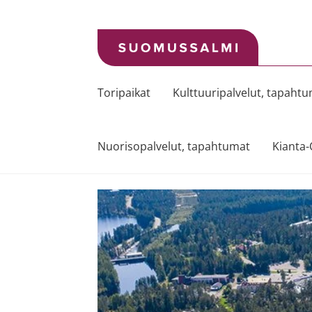
Siirry
Siirry
navigointiin
sisältöön
Toripaikat
Kulttuuripalvelut, tapaht
Nuorisopalvelut, tapahtumat
Kianta-