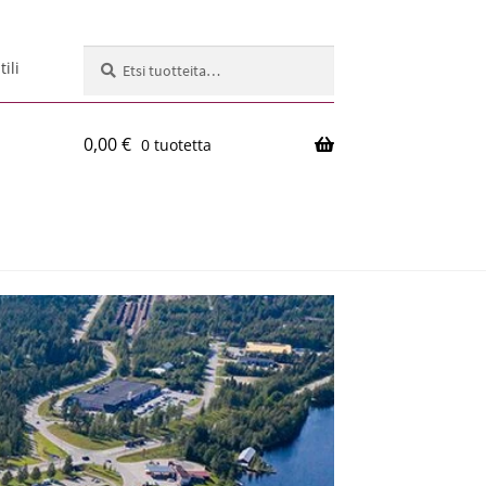
Etsi:
Haku
ili
0,00
€
0 tuotetta