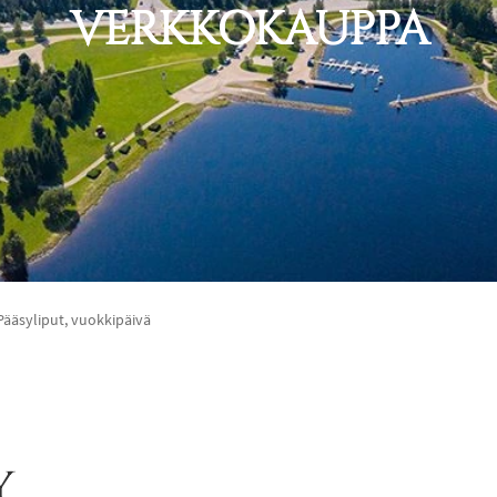
VERKKOKAUPPA
Pääsyliput, vuokkipäivä
y