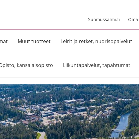
Suomussalmi.fi
Oma t
umat
Muut tuotteet
Leirit ja retket, nuorisopalvelut
Opisto, kansalaisopisto
Liikuntapalvelut, tapahtumat