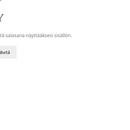
y
tä salasana näyttääksesi sisällön.