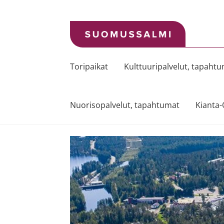
Siirry
Siirry
navigointiin
sisältöön
Toripaikat
Kulttuuripalvelut, tapaht
Nuorisopalvelut, tapahtumat
Kianta-