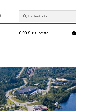
Etsi:
Haku
ili
0,00
€
0 tuotetta