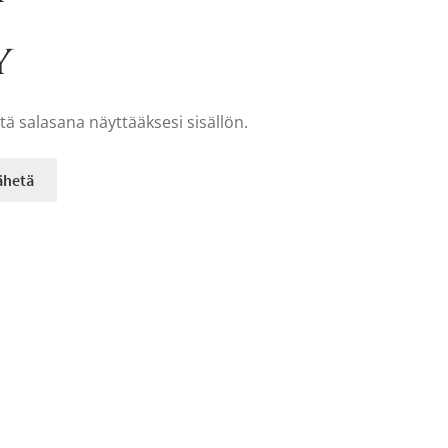
y
tä salasana näyttääksesi sisällön.