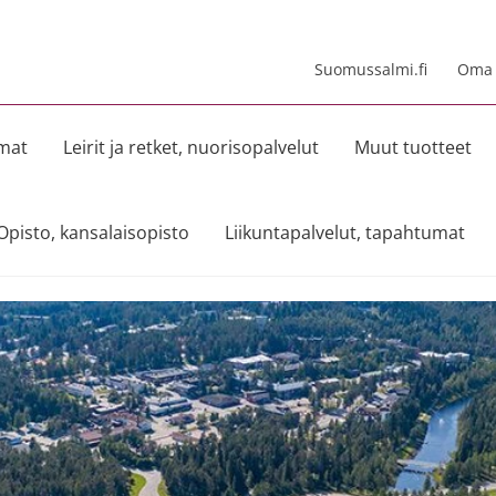
Suomussalmi.fi
Oma t
umat
Leirit ja retket, nuorisopalvelut
Muut tuotteet
Opisto, kansalaisopisto
Liikuntapalvelut, tapahtumat