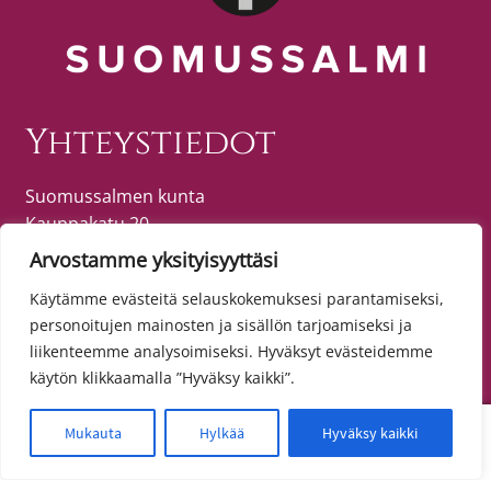
Yhteystiedot
Suomussalmen kunta
Kauppakatu 20
89600 SUOMUSSALMI
Arvostamme yksityisyyttäsi
puh. (08) 615 55 51 (vaihde)
Käytämme evästeitä selauskokemuksesi parantamiseksi,
personoitujen mainosten ja sisällön tarjoamiseksi ja
liikenteemme analysoimiseksi. Hyväksyt evästeidemme
Tietosuoja
käytön klikkaamalla ”Hyväksy kaikki”.
Toimitusehdot
0
Mukauta
Hylkää
Hyväksy kaikki
Etsi:
Haku
Tietosuojaseloste
Saavutettavuusseloste