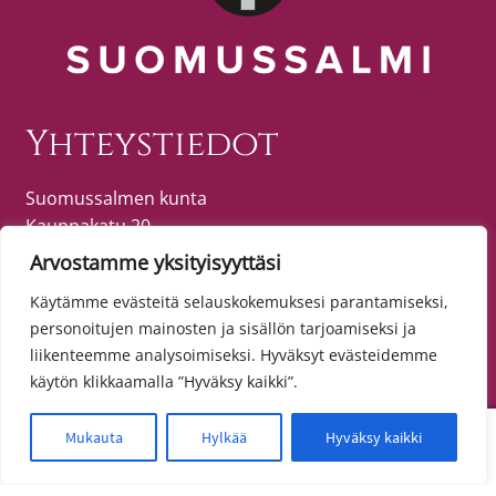
Yhteystiedot
Suomussalmen kunta
Kauppakatu 20
89600 SUOMUSSALMI
Arvostamme yksityisyyttäsi
puh. (08) 615 55 51 (vaihde)
Käytämme evästeitä selauskokemuksesi parantamiseksi,
personoitujen mainosten ja sisällön tarjoamiseksi ja
liikenteemme analysoimiseksi. Hyväksyt evästeidemme
Tietosuoja
käytön klikkaamalla ”Hyväksy kaikki”.
Toimitusehdot
0
Mukauta
Hylkää
Hyväksy kaikki
Etsi:
Haku
Tietosuojaseloste
Saavutettavuusseloste