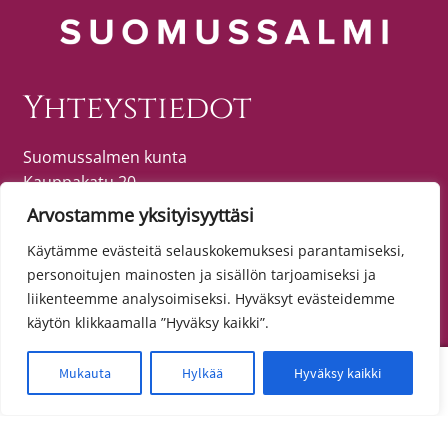
Yhteystiedot
Suomussalmen kunta
Kauppakatu 20
89600 SUOMUSSALMI
Arvostamme yksityisyyttäsi
puh. (08) 615 55 51 (vaihde)
Käytämme evästeitä selauskokemuksesi parantamiseksi,
personoitujen mainosten ja sisällön tarjoamiseksi ja
liikenteemme analysoimiseksi. Hyväksyt evästeidemme
Tietosuoja
käytön klikkaamalla ”Hyväksy kaikki”.
Toimitusehdot
0
Mukauta
Hylkää
Hyväksy kaikki
Etsi:
Haku
Tietosuojaseloste
Saavutettavuusseloste