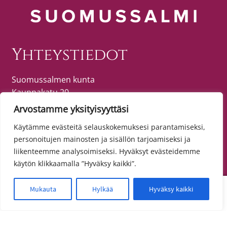
Yhteystiedot
Suomussalmen kunta
Kauppakatu 20
89600 SUOMUSSALMI
Arvostamme yksityisyyttäsi
puh. (08) 615 55 51 (vaihde)
Käytämme evästeitä selauskokemuksesi parantamiseksi,
personoitujen mainosten ja sisällön tarjoamiseksi ja
liikenteemme analysoimiseksi. Hyväksyt evästeidemme
Tietosuoja
käytön klikkaamalla ”Hyväksy kaikki”.
Toimitusehdot
0
Mukauta
Hylkää
Hyväksy kaikki
Etsi:
Haku
Tietosuojaseloste
Saavutettavuusseloste