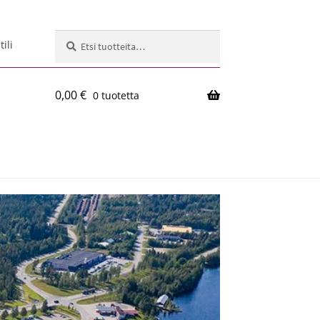
Etsi:
Haku
ili
0,00
€
0 tuotetta