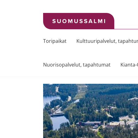
Siirry
Siirry
navigointiin
sisältöön
Toripaikat
Kulttuuripalvelut, tapaht
Nuorisopalvelut, tapahtumat
Kianta-