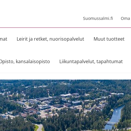
Suomussalmi.fi
Oma t
umat
Leirit ja retket, nuorisopalvelut
Muut tuotteet
Opisto, kansalaisopisto
Liikuntapalvelut, tapahtumat