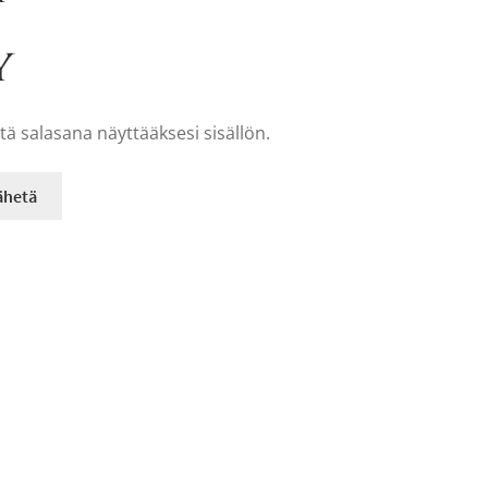
y
tä salasana näyttääksesi sisällön.