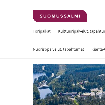
Siirry
Siirry
navigointiin
sisältöön
Toripaikat
Kulttuuripalvelut, tapaht
Nuorisopalvelut, tapahtumat
Kianta-