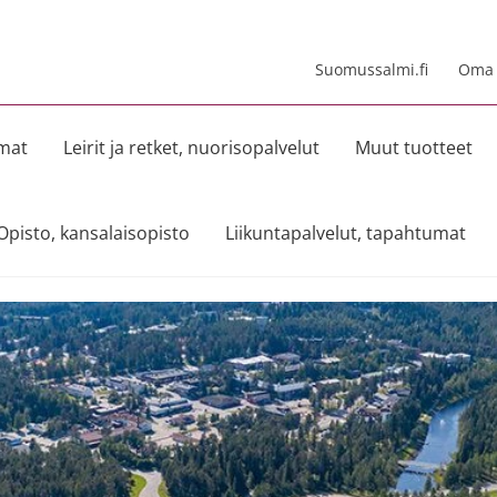
Suomussalmi.fi
Oma t
umat
Leirit ja retket, nuorisopalvelut
Muut tuotteet
Opisto, kansalaisopisto
Liikuntapalvelut, tapahtumat