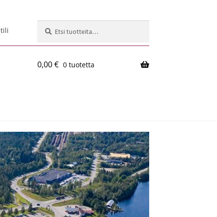
Etsi:
Haku
ili
0,00
€
0 tuotetta