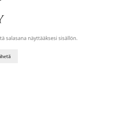
y
tä salasana näyttääksesi sisällön.