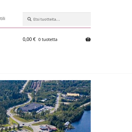
Etsi:
Haku
ili
0,00
€
0 tuotetta