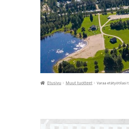
Etusivu
Muut tuotteet
Varaa etätyötilasi t