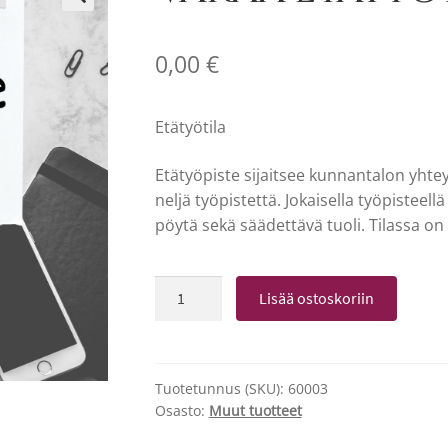
🔍
0,00
€
Etätyötila
Etätyöpiste sijaitsee kunnantalon yhtey
neljä työpistettä. Jokaisella työpisteel
pöytä sekä säädettävä tuoli. Tilassa o
Varaa
Lisää ostoskoriin
etätyötilasi
tästä!
määrä
Tuotetunnus (SKU):
60003
Osasto:
Muut tuotteet