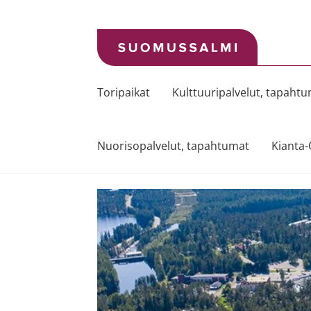
Siirry
Siirry
navigointiin
sisältöön
Toripaikat
Kulttuuripalvelut, tapaht
Nuorisopalvelut, tapahtumat
Kianta-