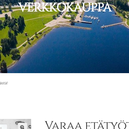
VERKKOKAUPPA
ästä!
Varaa etätyöt