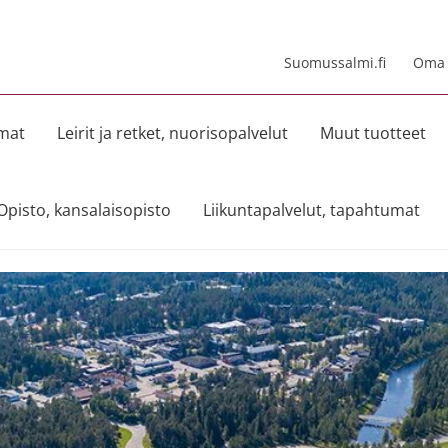
Suomussalmi.fi
Oma t
umat
Leirit ja retket, nuorisopalvelut
Muut tuotteet
Opisto, kansalaisopisto
Liikuntapalvelut, tapahtumat